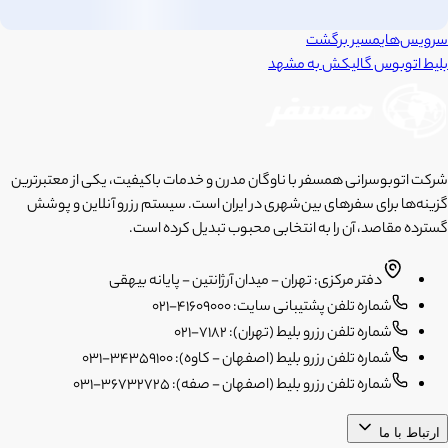
سرویس‌های
مسیر برگشت
بلیط اتوبوس
گالیکش
به
مشهد
شرکت اتوبوسرانی همسفر با ناوگان مدرن و خدمات باکیفیت، یکی از معتبرترین
گزینه‌ها برای سفرهای بین‌شهری در ایران است. سیستم رزرو آنلاین و پوشش
گسترده مقاصد، آن را به انتخابی محبوب تبدیل کرده است.
دفتر مرکزی: تهران - میدان آرژانتین - پایانه بیهقی
شماره تلفن پشتیبانی سایت: 41609000-021
شماره تلفن رزرو بلیط (تهران): 7182-021
شماره تلفن رزرو بلیط (اصفهان - کاوه): 34359100-031
شماره تلفن رزرو بلیط (اصفهان - صفه): 36732725-031
ارتباط با ما