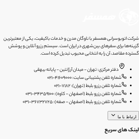
شرکت اتوبوسرانی همسفر با ناوگان مدرن و خدمات باکیفیت، یکی از معتبرترین
گزینه‌ها برای سفرهای بین‌شهری در ایران است. سیستم رزرو آنلاین و پوشش
گسترده مقاصد، آن را به انتخابی محبوب تبدیل کرده است.
دفتر مرکزی: تهران - میدان آرژانتین - پایانه بیهقی
شماره تلفن پشتیبانی سایت: 41609000-021
شماره تلفن رزرو بلیط (تهران): 7182-021
شماره تلفن رزرو بلیط (اصفهان - کاوه): 34359100-031
شماره تلفن رزرو بلیط (اصفهان - صفه): 36732725-031
ارتباط با ما
لینک های سریع