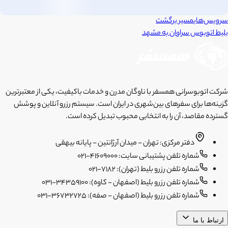
سرویس‌های
مسیر برگشت
بلیط اتوبوس
سراوان
به
مشهد
شرکت اتوبوسرانی همسفر با ناوگان مدرن و خدمات باکیفیت، یکی از معتبرترین
گزینه‌ها برای سفرهای بین‌شهری در ایران است. سیستم رزرو آنلاین و پوشش
گسترده مقاصد، آن را به انتخابی محبوب تبدیل کرده است.
دفتر مرکزی: تهران - میدان آرژانتین - پایانه بیهقی
شماره تلفن پشتیبانی سایت: 41609000-021
شماره تلفن رزرو بلیط (تهران): 7182-021
شماره تلفن رزرو بلیط (اصفهان - کاوه): 34359100-031
شماره تلفن رزرو بلیط (اصفهان - صفه): 36732725-031
ارتباط با ما