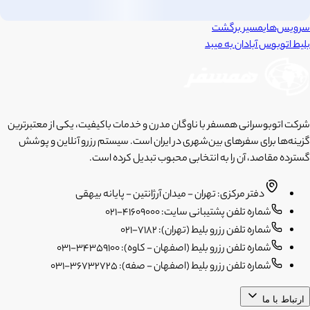
سرویس‌های
مسیر برگشت
بلیط اتوبوس
آبادان
به
میبد
شرکت اتوبوسرانی همسفر با ناوگان مدرن و خدمات باکیفیت، یکی از معتبرترین
گزینه‌ها برای سفرهای بین‌شهری در ایران است. سیستم رزرو آنلاین و پوشش
گسترده مقاصد، آن را به انتخابی محبوب تبدیل کرده است.
دفتر مرکزی: تهران - میدان آرژانتین - پایانه بیهقی
شماره تلفن پشتیبانی سایت: 41609000-021
شماره تلفن رزرو بلیط (تهران): 7182-021
شماره تلفن رزرو بلیط (اصفهان - کاوه): 34359100-031
شماره تلفن رزرو بلیط (اصفهان - صفه): 36732725-031
ارتباط با ما