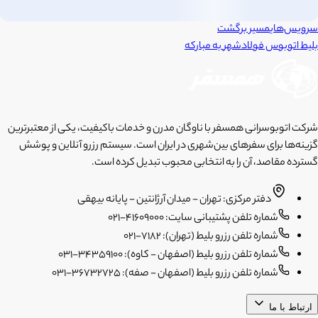
سرویس‌های
مسیر برگشت
بلیط اتوبوس
فولادشهر
به
مبارکه
شرکت اتوبوسرانی همسفر با ناوگان مدرن و خدمات باکیفیت، یکی از معتبرترین
گزینه‌ها برای سفرهای بین‌شهری در ایران است. سیستم رزرو آنلاین و پوشش
گسترده مقاصد، آن را به انتخابی محبوب تبدیل کرده است.
دفتر مرکزی: تهران - میدان آرژانتین - پایانه بیهقی
شماره تلفن پشتیبانی سایت: 41609000-021
شماره تلفن رزرو بلیط (تهران): 7182-021
شماره تلفن رزرو بلیط (اصفهان - کاوه): 34359100-031
شماره تلفن رزرو بلیط (اصفهان - صفه): 36732725-031
ارتباط با ما