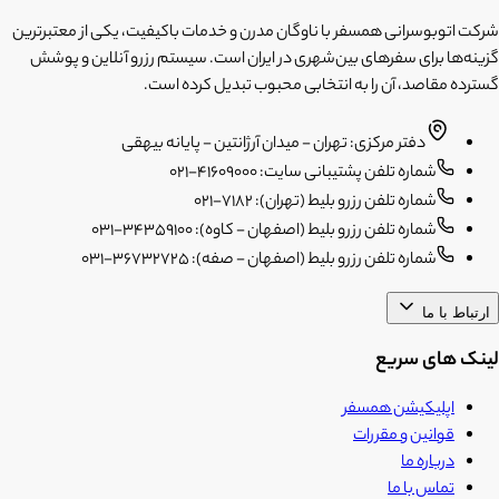
شرکت اتوبوسرانی همسفر با ناوگان مدرن و خدمات باکیفیت، یکی از معتبرترین
گزینه‌ها برای سفرهای بین‌شهری در ایران است. سیستم رزرو آنلاین و پوشش
گسترده مقاصد، آن را به انتخابی محبوب تبدیل کرده است.
دفتر مرکزی: تهران - میدان آرژانتین - پایانه بیهقی
شماره تلفن پشتیبانی سایت: 41609000-021
شماره تلفن رزرو بلیط (تهران): 7182-021
شماره تلفن رزرو بلیط (اصفهان - کاوه): 34359100-031
شماره تلفن رزرو بلیط (اصفهان - صفه): 36732725-031
ارتباط با ما
لینک های سریع
اپلیکیشن همسفر
قوانین و مقررات
درباره ما
تماس با ما