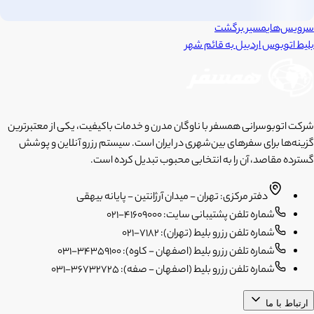
سرویس‌های
مسیر برگشت
بلیط اتوبوس
اردبیل
به
قائم شهر
شرکت اتوبوسرانی همسفر با ناوگان مدرن و خدمات باکیفیت، یکی از معتبرترین
گزینه‌ها برای سفرهای بین‌شهری در ایران است. سیستم رزرو آنلاین و پوشش
گسترده مقاصد، آن را به انتخابی محبوب تبدیل کرده است.
دفتر مرکزی: تهران - میدان آرژانتین - پایانه بیهقی
شماره تلفن پشتیبانی سایت: 41609000-021
شماره تلفن رزرو بلیط (تهران): 7182-021
شماره تلفن رزرو بلیط (اصفهان - کاوه): 34359100-031
شماره تلفن رزرو بلیط (اصفهان - صفه): 36732725-031
ارتباط با ما