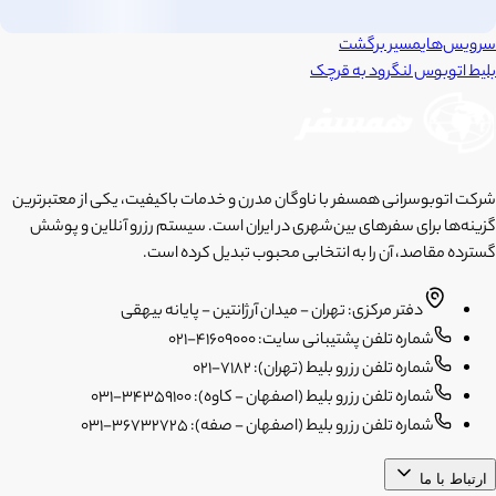
سرویس‌های
مسیر برگشت
بلیط اتوبوس
لنگرود
به
قرچک
شرکت اتوبوسرانی همسفر با ناوگان مدرن و خدمات باکیفیت، یکی از معتبرترین
گزینه‌ها برای سفرهای بین‌شهری در ایران است. سیستم رزرو آنلاین و پوشش
گسترده مقاصد، آن را به انتخابی محبوب تبدیل کرده است.
دفتر مرکزی: تهران - میدان آرژانتین - پایانه بیهقی
شماره تلفن پشتیبانی سایت: 41609000-021
شماره تلفن رزرو بلیط (تهران): 7182-021
شماره تلفن رزرو بلیط (اصفهان - کاوه): 34359100-031
شماره تلفن رزرو بلیط (اصفهان - صفه): 36732725-031
ارتباط با ما