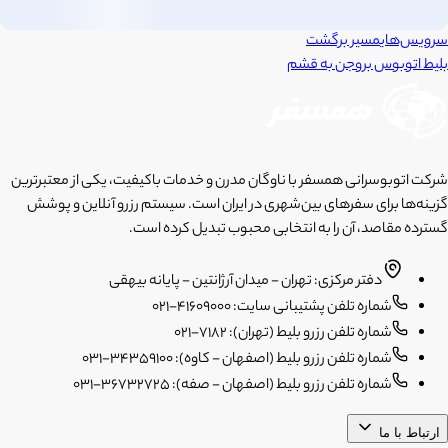
سرویس‌های
مسیر برگشت
بلیط اتوبوس
بروجن
به
قشم
شرکت اتوبوسرانی همسفر با ناوگان مدرن و خدمات باکیفیت، یکی از معتبرترین
گزینه‌ها برای سفرهای بین‌شهری در ایران است. سیستم رزرو آنلاین و پوشش
گسترده مقاصد، آن را به انتخابی محبوب تبدیل کرده است.
دفتر مرکزی: تهران - میدان آرژانتین - پایانه بیهقی
شماره تلفن پشتیبانی سایت: 41609000-021
شماره تلفن رزرو بلیط (تهران): 7182-021
شماره تلفن رزرو بلیط (اصفهان - کاوه): 34359100-031
شماره تلفن رزرو بلیط (اصفهان - صفه): 36732725-031
ارتباط با ما