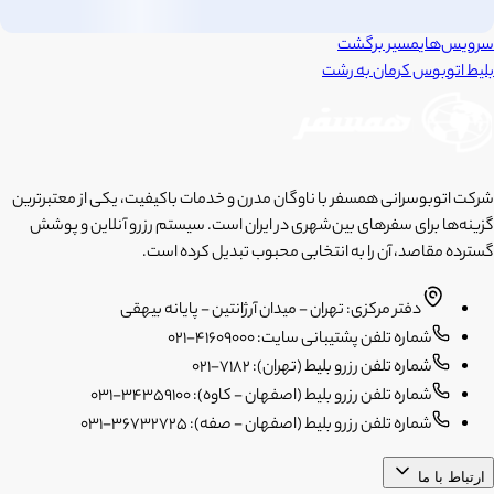
سرویس‌های
مسیر برگشت
بلیط اتوبوس
کرمان
به
رشت
شرکت اتوبوسرانی همسفر با ناوگان مدرن و خدمات باکیفیت، یکی از معتبرترین
گزینه‌ها برای سفرهای بین‌شهری در ایران است. سیستم رزرو آنلاین و پوشش
گسترده مقاصد، آن را به انتخابی محبوب تبدیل کرده است.
دفتر مرکزی: تهران - میدان آرژانتین - پایانه بیهقی
شماره تلفن پشتیبانی سایت: 41609000-021
شماره تلفن رزرو بلیط (تهران): 7182-021
شماره تلفن رزرو بلیط (اصفهان - کاوه): 34359100-031
شماره تلفن رزرو بلیط (اصفهان - صفه): 36732725-031
ارتباط با ما