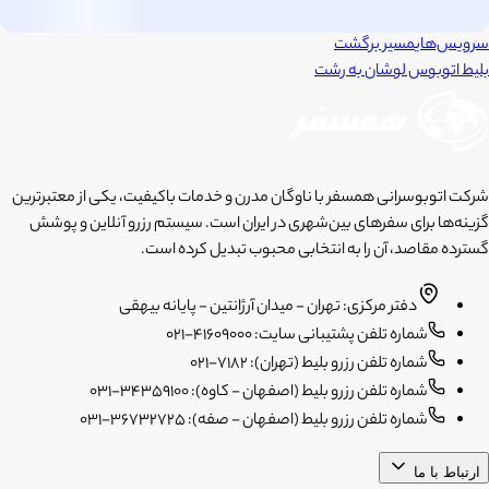
سرویس‌های
مسیر برگشت
بلیط اتوبوس
لوشان
به
رشت
شرکت اتوبوسرانی همسفر با ناوگان مدرن و خدمات باکیفیت، یکی از معتبرترین
گزینه‌ها برای سفرهای بین‌شهری در ایران است. سیستم رزرو آنلاین و پوشش
گسترده مقاصد، آن را به انتخابی محبوب تبدیل کرده است.
دفتر مرکزی: تهران - میدان آرژانتین - پایانه بیهقی
شماره تلفن پشتیبانی سایت: 41609000-021
شماره تلفن رزرو بلیط (تهران): 7182-021
شماره تلفن رزرو بلیط (اصفهان - کاوه): 34359100-031
شماره تلفن رزرو بلیط (اصفهان - صفه): 36732725-031
ارتباط با ما