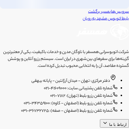
سرویس‌های
مسیر برگشت
بلیط اتوبوس
مشهد
به
رویان
شرکت اتوبوسرانی همسفر با ناوگان مدرن و خدمات باکیفیت، یکی از معتبرترین
گزینه‌ها برای سفرهای بین‌شهری در ایران است. سیستم رزرو آنلاین و پوشش
گسترده مقاصد، آن را به انتخابی محبوب تبدیل کرده است.
دفتر مرکزی: تهران - میدان آرژانتین - پایانه بیهقی
شماره تلفن پشتیبانی سایت: 41609000-021
شماره تلفن رزرو بلیط (تهران): 7182-021
شماره تلفن رزرو بلیط (اصفهان - کاوه): 34359100-031
شماره تلفن رزرو بلیط (اصفهان - صفه): 36732725-031
ارتباط با ما