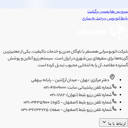
سرویس‌های
مسیر برگشت
بلیط اتوبوس
بیرجند
به
ساری
شرکت اتوبوسرانی همسفر با ناوگان مدرن و خدمات باکیفیت، یکی از معتبرترین
گزینه‌ها برای سفرهای بین‌شهری در ایران است. سیستم رزرو آنلاین و پوشش
گسترده مقاصد، آن را به انتخابی محبوب تبدیل کرده است.
دفتر مرکزی: تهران - میدان آرژانتین - پایانه بیهقی
شماره تلفن پشتیبانی سایت: 41609000-021
شماره تلفن رزرو بلیط (تهران): 7182-021
شماره تلفن رزرو بلیط (اصفهان - کاوه): 34359100-031
شماره تلفن رزرو بلیط (اصفهان - صفه): 36732725-031
ارتباط با ما