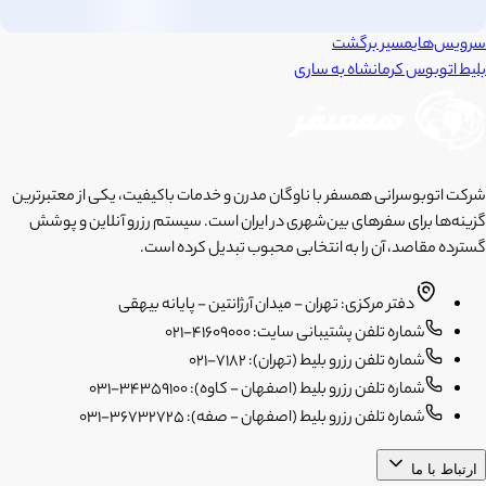
سرویس‌های
مسیر برگشت
بلیط اتوبوس
کرمانشاه
به
ساری
شرکت اتوبوسرانی همسفر با ناوگان مدرن و خدمات باکیفیت، یکی از معتبرترین
گزینه‌ها برای سفرهای بین‌شهری در ایران است. سیستم رزرو آنلاین و پوشش
گسترده مقاصد، آن را به انتخابی محبوب تبدیل کرده است.
دفتر مرکزی: تهران - میدان آرژانتین - پایانه بیهقی
شماره تلفن پشتیبانی سایت: 41609000-021
شماره تلفن رزرو بلیط (تهران): 7182-021
شماره تلفن رزرو بلیط (اصفهان - کاوه): 34359100-031
شماره تلفن رزرو بلیط (اصفهان - صفه): 36732725-031
ارتباط با ما