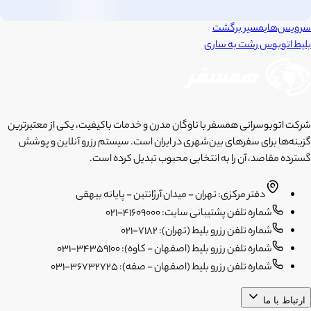
سرویس‌های
مسیر برگشت
بلیط اتوبوس
رشت
به
ساری
شرکت اتوبوسرانی همسفر با ناوگان مدرن و خدمات باکیفیت، یکی از معتبرترین
گزینه‌ها برای سفرهای بین‌شهری در ایران است. سیستم رزرو آنلاین و پوشش
گسترده مقاصد، آن را به انتخابی محبوب تبدیل کرده است.
دفتر مرکزی: تهران - میدان آرژانتین - پایانه بیهقی
شماره تلفن پشتیبانی سایت: 41609000-021
شماره تلفن رزرو بلیط (تهران): 7182-021
شماره تلفن رزرو بلیط (اصفهان - کاوه): 34359100-031
شماره تلفن رزرو بلیط (اصفهان - صفه): 36732725-031
ارتباط با ما