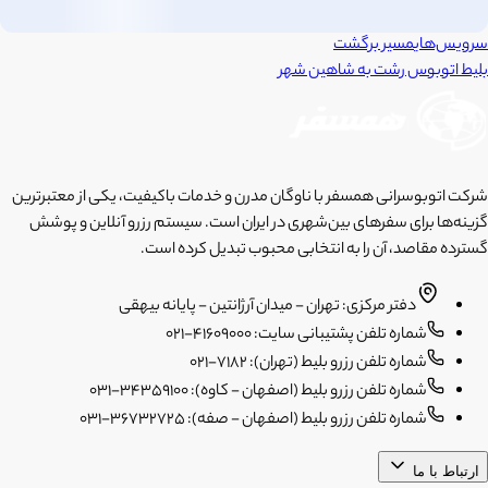
سرویس‌های
مسیر برگشت
بلیط اتوبوس
رشت
به
شاهین شهر
شرکت اتوبوسرانی همسفر با ناوگان مدرن و خدمات باکیفیت، یکی از معتبرترین
گزینه‌ها برای سفرهای بین‌شهری در ایران است. سیستم رزرو آنلاین و پوشش
گسترده مقاصد، آن را به انتخابی محبوب تبدیل کرده است.
دفتر مرکزی: تهران - میدان آرژانتین - پایانه بیهقی
شماره تلفن پشتیبانی سایت: 41609000-021
شماره تلفن رزرو بلیط (تهران): 7182-021
شماره تلفن رزرو بلیط (اصفهان - کاوه): 34359100-031
شماره تلفن رزرو بلیط (اصفهان - صفه): 36732725-031
ارتباط با ما