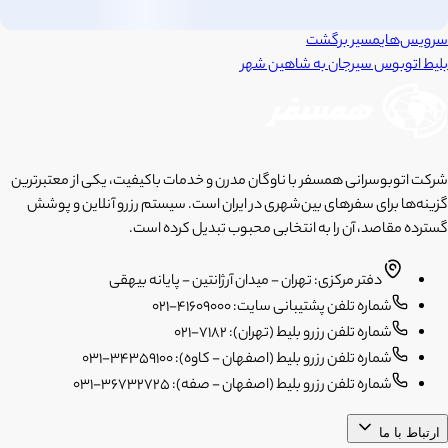
سرویس‌های
مسیر برگشت
بلیط اتوبوس
سیرجان
به
شاهین شهر
شرکت اتوبوسرانی همسفر با ناوگان مدرن و خدمات باکیفیت، یکی از معتبرترین
گزینه‌ها برای سفرهای بین‌شهری در ایران است. سیستم رزرو آنلاین و پوشش
گسترده مقاصد، آن را به انتخابی محبوب تبدیل کرده است.
دفتر مرکزی: تهران - میدان آرژانتین - پایانه بیهقی
شماره تلفن پشتیبانی سایت: 41609000-021
شماره تلفن رزرو بلیط (تهران): 7182-021
شماره تلفن رزرو بلیط (اصفهان - کاوه): 34359100-031
شماره تلفن رزرو بلیط (اصفهان - صفه): 36732725-031
ارتباط با ما