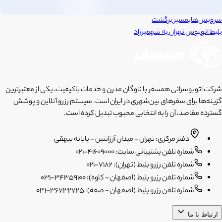
سرویس‌های
مسیر برگشت
بلیط اتوبوس
تهران
به
شهمیرزاد
شرکت اتوبوسرانی همسفر با ناوگان مدرن و خدمات باکیفیت، یکی از معتبرترین
گزینه‌ها برای سفرهای بین‌شهری در ایران است. سیستم رزرو آنلاین و پوشش
گسترده مقاصد، آن را به انتخابی محبوب تبدیل کرده است.
دفتر مرکزی: تهران - میدان آرژانتین - پایانه بیهقی
شماره تلفن پشتیبانی سایت: 41609000-021
شماره تلفن رزرو بلیط (تهران): 7182-021
شماره تلفن رزرو بلیط (اصفهان - کاوه): 34359100-031
شماره تلفن رزرو بلیط (اصفهان - صفه): 36732725-031
ارتباط با ما