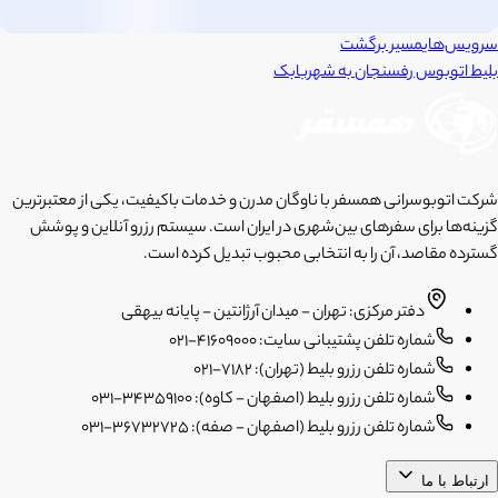
سرویس‌های
مسیر برگشت
بلیط اتوبوس
رفسنجان
به
شهربابک
شرکت اتوبوسرانی همسفر با ناوگان مدرن و خدمات باکیفیت، یکی از معتبرترین
گزینه‌ها برای سفرهای بین‌شهری در ایران است. سیستم رزرو آنلاین و پوشش
گسترده مقاصد، آن را به انتخابی محبوب تبدیل کرده است.
دفتر مرکزی: تهران - میدان آرژانتین - پایانه بیهقی
شماره تلفن پشتیبانی سایت: 41609000-021
شماره تلفن رزرو بلیط (تهران): 7182-021
شماره تلفن رزرو بلیط (اصفهان - کاوه): 34359100-031
شماره تلفن رزرو بلیط (اصفهان - صفه): 36732725-031
ارتباط با ما