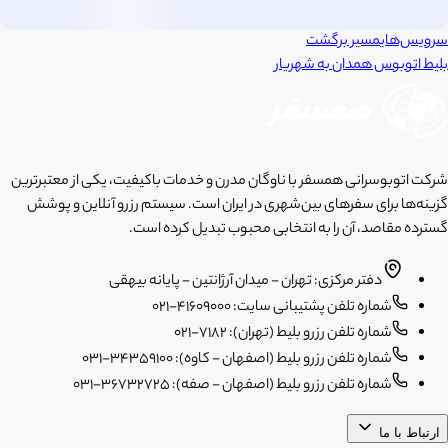
سرویس‌های
مسیر برگشت
بلیط اتوبوس
همدان
به
شهریار
شرکت اتوبوسرانی همسفر با ناوگان مدرن و خدمات باکیفیت، یکی از معتبرترین
گزینه‌ها برای سفرهای بین‌شهری در ایران است. سیستم رزرو آنلاین و پوشش
گسترده مقاصد، آن را به انتخابی محبوب تبدیل کرده است.
دفتر مرکزی: تهران - میدان آرژانتین - پایانه بیهقی
شماره تلفن پشتیبانی سایت: 41609000-021
شماره تلفن رزرو بلیط (تهران): 7182-021
شماره تلفن رزرو بلیط (اصفهان - کاوه): 34359100-031
شماره تلفن رزرو بلیط (اصفهان - صفه): 36732725-031
ارتباط با ما