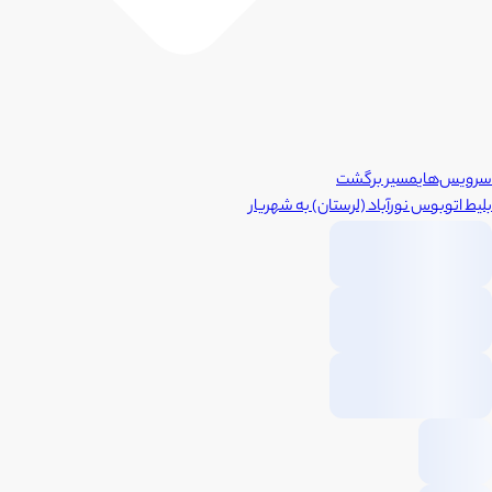
سرویس‌های
مسیر برگشت
بلیط اتوبوس
نورآباد (لرستان)
به
شهریار