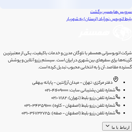
سرویس‌های
مسیر برگشت
بلیط اتوبوس
نورآباد (لرستان)
به
شهریار
شرکت اتوبوسرانی همسفر با ناوگان مدرن و خدمات باکیفیت، یکی از معتبرترین
گزینه‌ها برای سفرهای بین‌شهری در ایران است. سیستم رزرو آنلاین و پوشش
گسترده مقاصد، آن را به انتخابی محبوب تبدیل کرده است.
دفتر مرکزی: تهران - میدان آرژانتین - پایانه بیهقی
شماره تلفن پشتیبانی سایت: 41609000-021
شماره تلفن رزرو بلیط (تهران): 7182-021
شماره تلفن رزرو بلیط (اصفهان - کاوه): 34359100-031
شماره تلفن رزرو بلیط (اصفهان - صفه): 36732725-031
ارتباط با ما