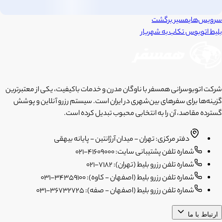
سرویس‌های
مسیر برگشت
بلیط اتوبوس
تکاب
به
شهریار
شرکت اتوبوسرانی همسفر با ناوگان مدرن و خدمات باکیفیت، یکی از معتبرترین
گزینه‌ها برای سفرهای بین‌شهری در ایران است. سیستم رزرو آنلاین و پوشش
گسترده مقاصد، آن را به انتخابی محبوب تبدیل کرده است.
دفتر مرکزی: تهران - میدان آرژانتین - پایانه بیهقی
شماره تلفن پشتیبانی سایت: 41609000-021
شماره تلفن رزرو بلیط (تهران): 7182-021
شماره تلفن رزرو بلیط (اصفهان - کاوه): 34359100-031
شماره تلفن رزرو بلیط (اصفهان - صفه): 36732725-031
ارتباط با ما