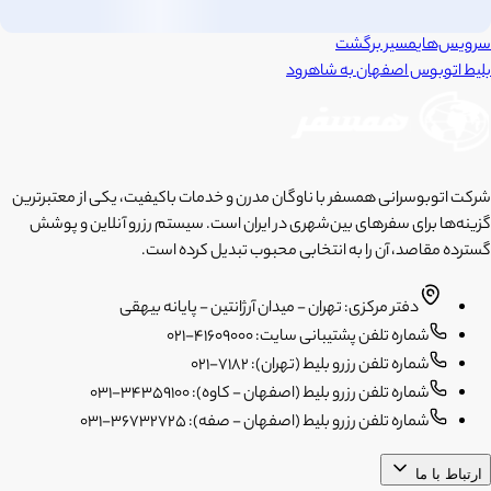
سرویس‌های
مسیر برگشت
بلیط اتوبوس
اصفهان
به
شاهرود
شرکت اتوبوسرانی همسفر با ناوگان مدرن و خدمات باکیفیت، یکی از معتبرترین
گزینه‌ها برای سفرهای بین‌شهری در ایران است. سیستم رزرو آنلاین و پوشش
گسترده مقاصد، آن را به انتخابی محبوب تبدیل کرده است.
دفتر مرکزی: تهران - میدان آرژانتین - پایانه بیهقی
شماره تلفن پشتیبانی سایت: 41609000-021
شماره تلفن رزرو بلیط (تهران): 7182-021
شماره تلفن رزرو بلیط (اصفهان - کاوه): 34359100-031
شماره تلفن رزرو بلیط (اصفهان - صفه): 36732725-031
ارتباط با ما