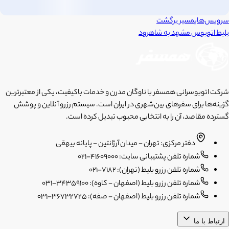
سرویس‌های
مسیر برگشت
بلیط اتوبوس
مشهد
به
شاهرود
شرکت اتوبوسرانی همسفر با ناوگان مدرن و خدمات باکیفیت، یکی از معتبرترین
گزینه‌ها برای سفرهای بین‌شهری در ایران است. سیستم رزرو آنلاین و پوشش
گسترده مقاصد، آن را به انتخابی محبوب تبدیل کرده است.
دفتر مرکزی: تهران - میدان آرژانتین - پایانه بیهقی
شماره تلفن پشتیبانی سایت: 41609000-021
شماره تلفن رزرو بلیط (تهران): 7182-021
شماره تلفن رزرو بلیط (اصفهان - کاوه): 34359100-031
شماره تلفن رزرو بلیط (اصفهان - صفه): 36732725-031
ارتباط با ما