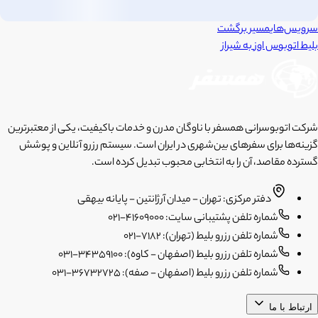
سرویس‌های
مسیر برگشت
بلیط اتوبوس
اوز
به
شیراز
شرکت اتوبوسرانی همسفر با ناوگان مدرن و خدمات باکیفیت، یکی از معتبرترین
گزینه‌ها برای سفرهای بین‌شهری در ایران است. سیستم رزرو آنلاین و پوشش
گسترده مقاصد، آن را به انتخابی محبوب تبدیل کرده است.
دفتر مرکزی: تهران - میدان آرژانتین - پایانه بیهقی
شماره تلفن پشتیبانی سایت: 41609000-021
شماره تلفن رزرو بلیط (تهران): 7182-021
شماره تلفن رزرو بلیط (اصفهان - کاوه): 34359100-031
شماره تلفن رزرو بلیط (اصفهان - صفه): 36732725-031
ارتباط با ما