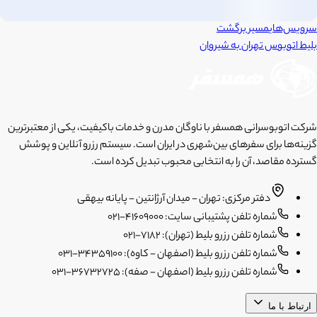
سرویس‌های
مسیر برگشت
بلیط اتوبوس
تهران
به
شیروان
شرکت اتوبوسرانی همسفر با ناوگان مدرن و خدمات باکیفیت، یکی از معتبرترین
گزینه‌ها برای سفرهای بین‌شهری در ایران است. سیستم رزرو آنلاین و پوشش
گسترده مقاصد، آن را به انتخابی محبوب تبدیل کرده است.
دفتر مرکزی: تهران - میدان آرژانتین - پایانه بیهقی
شماره تلفن پشتیبانی سایت: 41609000-021
شماره تلفن رزرو بلیط (تهران): 7182-021
شماره تلفن رزرو بلیط (اصفهان - کاوه): 34359100-031
شماره تلفن رزرو بلیط (اصفهان - صفه): 36732725-031
ارتباط با ما