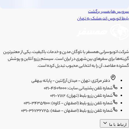
سرویس‌های
مسیر برگشت
بلیط اتوبوس
اندیمشک
به
تهران
شرکت اتوبوسرانی همسفر با ناوگان مدرن و خدمات باکیفیت، یکی از معتبرترین
گزینه‌ها برای سفرهای بین‌شهری در ایران است. سیستم رزرو آنلاین و پوشش
گسترده مقاصد، آن را به انتخابی محبوب تبدیل کرده است.
دفتر مرکزی: تهران - میدان آرژانتین - پایانه بیهقی
شماره تلفن پشتیبانی سایت: 41609000-021
شماره تلفن رزرو بلیط (تهران): 7182-021
شماره تلفن رزرو بلیط (اصفهان - کاوه): 34359100-031
شماره تلفن رزرو بلیط (اصفهان - صفه): 36732725-031
ارتباط با ما