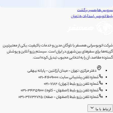
سرویس‌های
مسیر برگشت
بلیط اتوبوس
اسدآباد
به
تهران
شرکت اتوبوسرانی همسفر با ناوگان مدرن و خدمات باکیفیت، یکی از معتبرترین
گزینه‌ها برای سفرهای بین‌شهری در ایران است. سیستم رزرو آنلاین و پوشش
گسترده مقاصد، آن را به انتخابی محبوب تبدیل کرده است.
دفتر مرکزی: تهران - میدان آرژانتین - پایانه بیهقی
شماره تلفن پشتیبانی سایت: 41609000-021
شماره تلفن رزرو بلیط (تهران): 7182-021
شماره تلفن رزرو بلیط (اصفهان - کاوه): 34359100-031
شماره تلفن رزرو بلیط (اصفهان - صفه): 36732725-031
ارتباط با ما