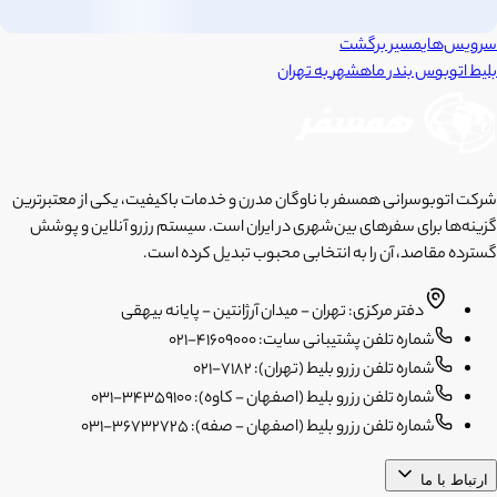
سرویس‌های
مسیر برگشت
بلیط اتوبوس
بندر ماهشهر
به
تهران
شرکت اتوبوسرانی همسفر با ناوگان مدرن و خدمات باکیفیت، یکی از معتبرترین
گزینه‌ها برای سفرهای بین‌شهری در ایران است. سیستم رزرو آنلاین و پوشش
گسترده مقاصد، آن را به انتخابی محبوب تبدیل کرده است.
دفتر مرکزی: تهران - میدان آرژانتین - پایانه بیهقی
شماره تلفن پشتیبانی سایت: 41609000-021
شماره تلفن رزرو بلیط (تهران): 7182-021
شماره تلفن رزرو بلیط (اصفهان - کاوه): 34359100-031
شماره تلفن رزرو بلیط (اصفهان - صفه): 36732725-031
ارتباط با ما