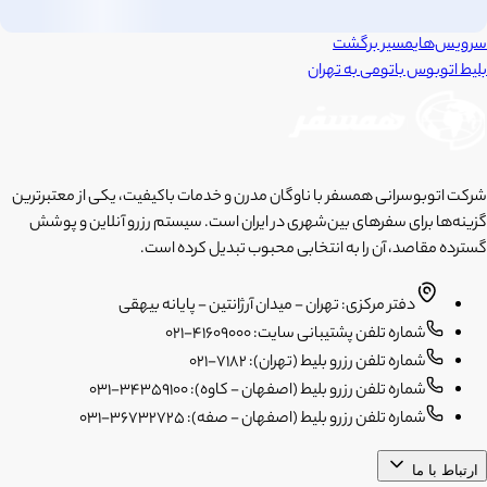
سرویس‌های
مسیر برگشت
بلیط اتوبوس
باتومی
به
تهران
شرکت اتوبوسرانی همسفر با ناوگان مدرن و خدمات باکیفیت، یکی از معتبرترین
گزینه‌ها برای سفرهای بین‌شهری در ایران است. سیستم رزرو آنلاین و پوشش
گسترده مقاصد، آن را به انتخابی محبوب تبدیل کرده است.
دفتر مرکزی: تهران - میدان آرژانتین - پایانه بیهقی
شماره تلفن پشتیبانی سایت: 41609000-021
شماره تلفن رزرو بلیط (تهران): 7182-021
شماره تلفن رزرو بلیط (اصفهان - کاوه): 34359100-031
شماره تلفن رزرو بلیط (اصفهان - صفه): 36732725-031
ارتباط با ما