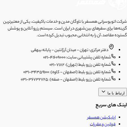
شرکت اتوبوسرانی همسفر با ناوگان مدرن و خدمات باکیفیت، یکی از معتبرترین
گزینه‌ها برای سفرهای بین‌شهری در ایران است. سیستم رزرو آنلاین و پوشش
گسترده مقاصد، آن را به انتخابی محبوب تبدیل کرده است.
دفتر مرکزی: تهران - میدان آرژانتین - پایانه بیهقی
شماره تلفن پشتیبانی سایت: 41609000-021
شماره تلفن رزرو بلیط (تهران): 7182-021
شماره تلفن رزرو بلیط (اصفهان - کاوه): 34359100-031
شماره تلفن رزرو بلیط (اصفهان - صفه): 36732725-031
ارتباط با ما
لینک های سریع
اپلیکیشن همسفر
قوانین و مقررات