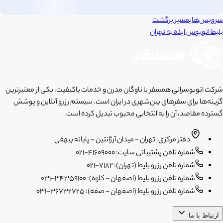
سرویس‌های
مسیر برگشت
بلیط اتوبوس
ایذه
به
تهران
شرکت اتوبوسرانی همسفر با ناوگان مدرن و خدمات باکیفیت، یکی از معتبرترین
گزینه‌ها برای سفرهای بین‌شهری در ایران است. سیستم رزرو آنلاین و پوشش
گسترده مقاصد، آن را به انتخابی محبوب تبدیل کرده است.
دفتر مرکزی: تهران - میدان آرژانتین - پایانه بیهقی
شماره تلفن پشتیبانی سایت: 41609000-021
شماره تلفن رزرو بلیط (تهران): 7182-021
شماره تلفن رزرو بلیط (اصفهان - کاوه): 34359100-031
شماره تلفن رزرو بلیط (اصفهان - صفه): 36732725-031
ارتباط با ما