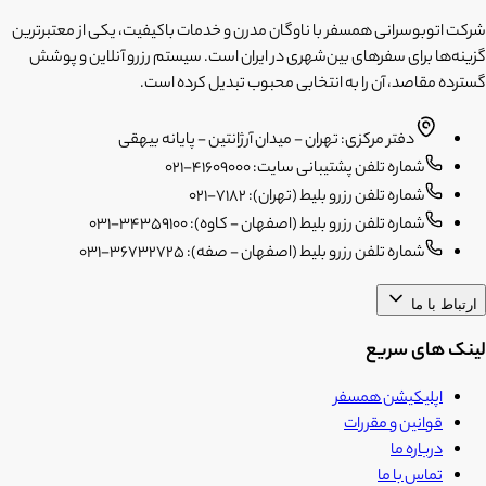
شرکت اتوبوسرانی همسفر با ناوگان مدرن و خدمات باکیفیت، یکی از معتبرترین
گزینه‌ها برای سفرهای بین‌شهری در ایران است. سیستم رزرو آنلاین و پوشش
گسترده مقاصد، آن را به انتخابی محبوب تبدیل کرده است.
دفتر مرکزی: تهران - میدان آرژانتین - پایانه بیهقی
شماره تلفن پشتیبانی سایت: 41609000-021
شماره تلفن رزرو بلیط (تهران): 7182-021
شماره تلفن رزرو بلیط (اصفهان - کاوه): 34359100-031
شماره تلفن رزرو بلیط (اصفهان - صفه): 36732725-031
ارتباط با ما
لینک های سریع
اپلیکیشن همسفر
قوانین و مقررات
درباره ما
تماس با ما