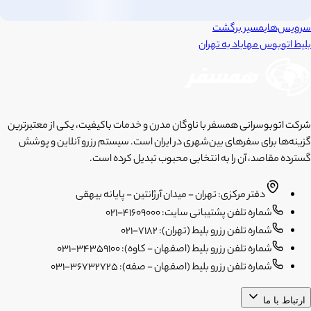
سرویس‌های
مسیر برگشت
بلیط اتوبوس
مهاباد
به
تهران
شرکت اتوبوسرانی همسفر با ناوگان مدرن و خدمات باکیفیت، یکی از معتبرترین
گزینه‌ها برای سفرهای بین‌شهری در ایران است. سیستم رزرو آنلاین و پوشش
گسترده مقاصد، آن را به انتخابی محبوب تبدیل کرده است.
دفتر مرکزی: تهران - میدان آرژانتین - پایانه بیهقی
شماره تلفن پشتیبانی سایت: 41609000-021
شماره تلفن رزرو بلیط (تهران): 7182-021
شماره تلفن رزرو بلیط (اصفهان - کاوه): 34359100-031
شماره تلفن رزرو بلیط (اصفهان - صفه): 36732725-031
ارتباط با ما