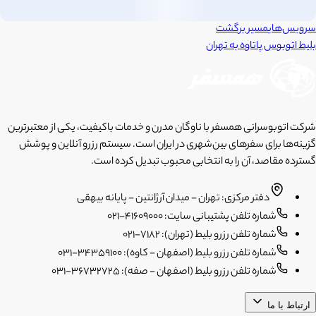
سرویس‌های
مسیر برگشت
بلیط اتوبوس
پاتاوه
به
تهران
شرکت اتوبوسرانی همسفر با ناوگان مدرن و خدمات باکیفیت، یکی از معتبرترین
گزینه‌ها برای سفرهای بین‌شهری در ایران است. سیستم رزرو آنلاین و پوشش
گسترده مقاصد، آن را به انتخابی محبوب تبدیل کرده است.
دفتر مرکزی: تهران - میدان آرژانتین - پایانه بیهقی
شماره تلفن پشتیبانی سایت: 41609000-021
شماره تلفن رزرو بلیط (تهران): 7182-021
شماره تلفن رزرو بلیط (اصفهان - کاوه): 34359100-031
شماره تلفن رزرو بلیط (اصفهان - صفه): 36732725-031
ارتباط با ما