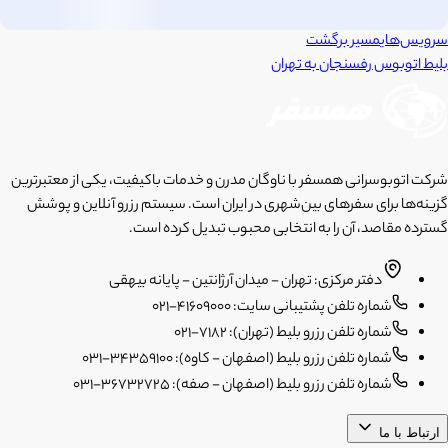
سرویس‌های
مسیر برگشت
بلیط اتوبوس
رفسنجان
به
تهران
شرکت اتوبوسرانی همسفر با ناوگان مدرن و خدمات باکیفیت، یکی از معتبرترین
گزینه‌ها برای سفرهای بین‌شهری در ایران است. سیستم رزرو آنلاین و پوشش
گسترده مقاصد، آن را به انتخابی محبوب تبدیل کرده است.
دفتر مرکزی: تهران - میدان آرژانتین - پایانه بیهقی
شماره تلفن پشتیبانی سایت: 41609000-021
شماره تلفن رزرو بلیط (تهران): 7182-021
شماره تلفن رزرو بلیط (اصفهان - کاوه): 34359100-031
شماره تلفن رزرو بلیط (اصفهان - صفه): 36732725-031
ارتباط با ما