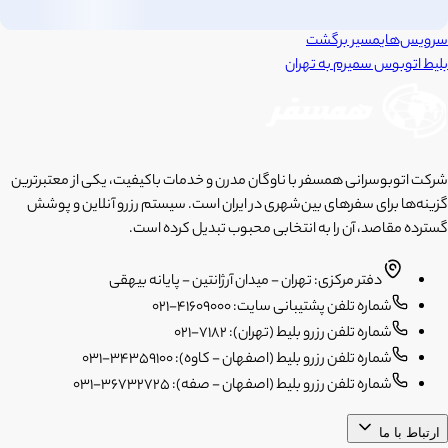
سرویس‌های
مسیر برگشت
بلیط اتوبوس
سمیرم
به
تهران
شرکت اتوبوسرانی همسفر با ناوگان مدرن و خدمات باکیفیت، یکی از معتبرترین
گزینه‌ها برای سفرهای بین‌شهری در ایران است. سیستم رزرو آنلاین و پوشش
گسترده مقاصد، آن را به انتخابی محبوب تبدیل کرده است.
دفتر مرکزی: تهران - میدان آرژانتین - پایانه بیهقی
شماره تلفن پشتیبانی سایت: 41609000-021
شماره تلفن رزرو بلیط (تهران): 7182-021
شماره تلفن رزرو بلیط (اصفهان - کاوه): 34359100-031
شماره تلفن رزرو بلیط (اصفهان - صفه): 36732725-031
ارتباط با ما