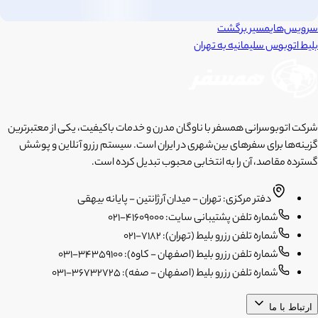
سرویس‌های
مسیر برگشت
بلیط اتوبوس
سلیمانیه
به
تهران
شرکت اتوبوسرانی همسفر با ناوگان مدرن و خدمات باکیفیت، یکی از معتبرترین
گزینه‌ها برای سفرهای بین‌شهری در ایران است. سیستم رزرو آنلاین و پوشش
گسترده مقاصد، آن را به انتخابی محبوب تبدیل کرده است.
دفتر مرکزی: تهران - میدان آرژانتین - پایانه بیهقی
شماره تلفن پشتیبانی سایت: 41609000-021
شماره تلفن رزرو بلیط (تهران): 7182-021
شماره تلفن رزرو بلیط (اصفهان - کاوه): 34359100-031
شماره تلفن رزرو بلیط (اصفهان - صفه): 36732725-031
ارتباط با ما