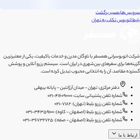
سرویس‌های
مسیر برگشت
بلیط اتوبوس
تکاب
به
تهران
شرکت اتوبوسرانی همسفر با ناوگان مدرن و خدمات باکیفیت، یکی از معتبرترین
گزینه‌ها برای سفرهای بین‌شهری در ایران است. سیستم رزرو آنلاین و پوشش
گسترده مقاصد، آن را به انتخابی محبوب تبدیل کرده است.
دفتر مرکزی: تهران - میدان آرژانتین - پایانه بیهقی
شماره تلفن پشتیبانی سایت: 41609000-021
شماره تلفن رزرو بلیط (تهران): 7182-021
شماره تلفن رزرو بلیط (اصفهان - کاوه): 34359100-031
شماره تلفن رزرو بلیط (اصفهان - صفه): 36732725-031
ارتباط با ما