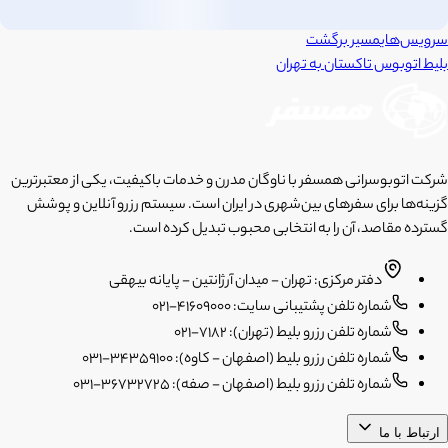
سرویس‌های
مسیر برگشت
بلیط اتوبوس
تاکستان
به
تهران
شرکت اتوبوسرانی همسفر با ناوگان مدرن و خدمات باکیفیت، یکی از معتبرترین
گزینه‌ها برای سفرهای بین‌شهری در ایران است. سیستم رزرو آنلاین و پوشش
گسترده مقاصد، آن را به انتخابی محبوب تبدیل کرده است.
دفتر مرکزی: تهران - میدان آرژانتین - پایانه بیهقی
شماره تلفن پشتیبانی سایت: 41609000-021
شماره تلفن رزرو بلیط (تهران): 7182-021
شماره تلفن رزرو بلیط (اصفهان - کاوه): 34359100-031
شماره تلفن رزرو بلیط (اصفهان - صفه): 36732725-031
ارتباط با ما