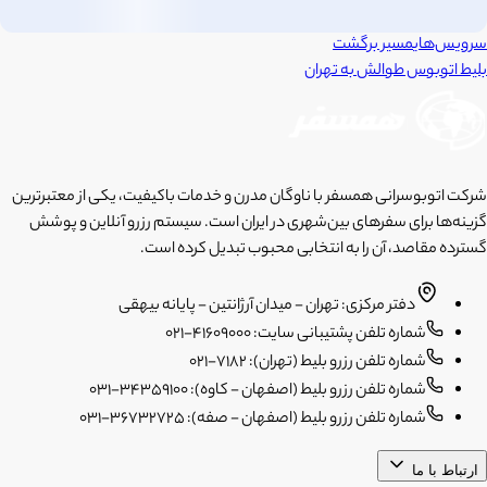
سرویس‌های
مسیر برگشت
بلیط اتوبوس
طوالش
به
تهران
شرکت اتوبوسرانی همسفر با ناوگان مدرن و خدمات باکیفیت، یکی از معتبرترین
گزینه‌ها برای سفرهای بین‌شهری در ایران است. سیستم رزرو آنلاین و پوشش
گسترده مقاصد، آن را به انتخابی محبوب تبدیل کرده است.
دفتر مرکزی: تهران - میدان آرژانتین - پایانه بیهقی
شماره تلفن پشتیبانی سایت: 41609000-021
شماره تلفن رزرو بلیط (تهران): 7182-021
شماره تلفن رزرو بلیط (اصفهان - کاوه): 34359100-031
شماره تلفن رزرو بلیط (اصفهان - صفه): 36732725-031
ارتباط با ما