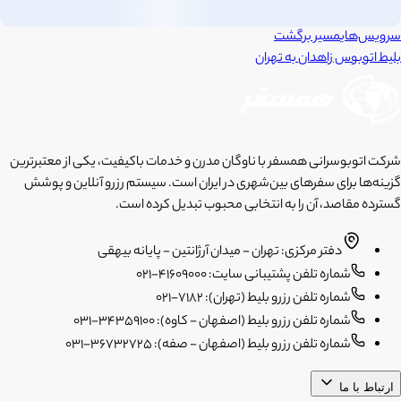
سرویس‌های
مسیر برگشت
بلیط اتوبوس
زاهدان
به
تهران
شرکت اتوبوسرانی همسفر با ناوگان مدرن و خدمات باکیفیت، یکی از معتبرترین
گزینه‌ها برای سفرهای بین‌شهری در ایران است. سیستم رزرو آنلاین و پوشش
گسترده مقاصد، آن را به انتخابی محبوب تبدیل کرده است.
دفتر مرکزی: تهران - میدان آرژانتین - پایانه بیهقی
شماره تلفن پشتیبانی سایت: 41609000-021
شماره تلفن رزرو بلیط (تهران): 7182-021
شماره تلفن رزرو بلیط (اصفهان - کاوه): 34359100-031
شماره تلفن رزرو بلیط (اصفهان - صفه): 36732725-031
ارتباط با ما