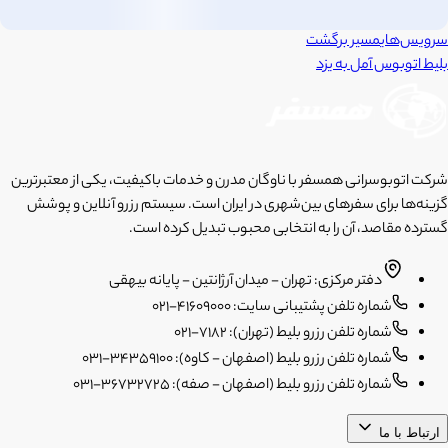
سرویس‌های
مسیر برگشت
بلیط اتوبوس
آمل
به
یزد
شرکت اتوبوسرانی همسفر با ناوگان مدرن و خدمات باکیفیت، یکی از معتبرترین
گزینه‌ها برای سفرهای بین‌شهری در ایران است. سیستم رزرو آنلاین و پوشش
گسترده مقاصد، آن را به انتخابی محبوب تبدیل کرده است.
دفتر مرکزی: تهران - میدان آرژانتین - پایانه بیهقی
شماره تلفن پشتیبانی سایت: 41609000-021
شماره تلفن رزرو بلیط (تهران): 7182-021
شماره تلفن رزرو بلیط (اصفهان - کاوه): 34359100-031
شماره تلفن رزرو بلیط (اصفهان - صفه): 36732725-031
ارتباط با ما