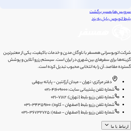
سرویس‌های
مسیر برگشت
بلیط اتوبوس
بابل
به
یزد
شرکت اتوبوسرانی همسفر با ناوگان مدرن و خدمات باکیفیت، یکی از معتبرترین
گزینه‌ها برای سفرهای بین‌شهری در ایران است. سیستم رزرو آنلاین و پوشش
گسترده مقاصد، آن را به انتخابی محبوب تبدیل کرده است.
دفتر مرکزی: تهران - میدان آرژانتین - پایانه بیهقی
شماره تلفن پشتیبانی سایت: 41609000-021
شماره تلفن رزرو بلیط (تهران): 7182-021
شماره تلفن رزرو بلیط (اصفهان - کاوه): 34359100-031
شماره تلفن رزرو بلیط (اصفهان - صفه): 36732725-031
ارتباط با ما