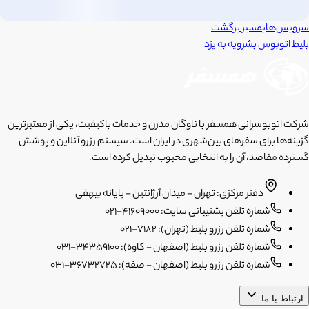
سرویس‌های
مسیر برگشت
بلیط اتوبوس
بشرویه
به
یزد
شرکت اتوبوسرانی همسفر با ناوگان مدرن و خدمات باکیفیت، یکی از معتبرترین
گزینه‌ها برای سفرهای بین‌شهری در ایران است. سیستم رزرو آنلاین و پوشش
گسترده مقاصد، آن را به انتخابی محبوب تبدیل کرده است.
دفتر مرکزی: تهران - میدان آرژانتین - پایانه بیهقی
شماره تلفن پشتیبانی سایت: 41609000-021
شماره تلفن رزرو بلیط (تهران): 7182-021
شماره تلفن رزرو بلیط (اصفهان - کاوه): 34359100-031
شماره تلفن رزرو بلیط (اصفهان - صفه): 36732725-031
ارتباط با ما