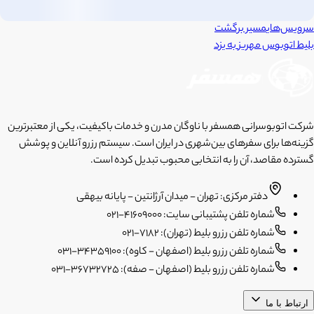
سرویس‌های
مسیر برگشت
بلیط اتوبوس
مهریز
به
یزد
شرکت اتوبوسرانی همسفر با ناوگان مدرن و خدمات باکیفیت، یکی از معتبرترین
گزینه‌ها برای سفرهای بین‌شهری در ایران است. سیستم رزرو آنلاین و پوشش
گسترده مقاصد، آن را به انتخابی محبوب تبدیل کرده است.
دفتر مرکزی: تهران - میدان آرژانتین - پایانه بیهقی
شماره تلفن پشتیبانی سایت: 41609000-021
شماره تلفن رزرو بلیط (تهران): 7182-021
شماره تلفن رزرو بلیط (اصفهان - کاوه): 34359100-031
شماره تلفن رزرو بلیط (اصفهان - صفه): 36732725-031
ارتباط با ما