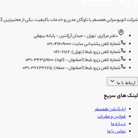
شرکت اتوبوسرانی همسفر با ناوگان مدرن و خدمات باکیفیت، یکی از معتبرترین گز
دفتر مرکزی: تهران - میدان آرژانتین - پایانه بیهقی
شماره تلفن پشتیبانی سایت: 41609000-021
شماره تلفن رزرو بلیط (تهران): 7182-021
شماره تلفن رزرو بلیط (اصفهان - کاوه): 34359100-031
شماره تلفن رزرو بلیط (اصفهان - صفه): 36732725-031
ارتباط با ما
لینک های سریع
اپلیکیشن همسفر
قوانین و مقررات
درباره ما
تماس با ما