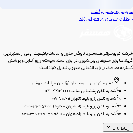
سرویس‌های
مسیر برگشت
بلیط اتوبوس
تهران
به
عباس آباد
شرکت اتوبوسرانی همسفر با ناوگان مدرن و خدمات باکیفیت، یکی از معتبرترین
گزینه‌ها برای سفرهای بین‌شهری در ایران است. سیستم رزرو آنلاین و پوشش
گسترده مقاصد، آن را به انتخابی محبوب تبدیل کرده است.
دفتر مرکزی: تهران - میدان آرژانتین - پایانه بیهقی
شماره تلفن پشتیبانی سایت: 41609000-021
شماره تلفن رزرو بلیط (تهران): 7182-021
شماره تلفن رزرو بلیط (اصفهان - کاوه): 34359100-031
شماره تلفن رزرو بلیط (اصفهان - صفه): 36732725-031
ارتباط با ما