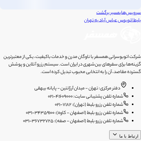
سرویس‌های
مسیر برگشت
بلیط اتوبوس
عباس آباد
به
تهران
شرکت اتوبوسرانی همسفر با ناوگان مدرن و خدمات باکیفیت، یکی از معتبرترین
گزینه‌ها برای سفرهای بین‌شهری در ایران است. سیستم رزرو آنلاین و پوشش
گسترده مقاصد، آن را به انتخابی محبوب تبدیل کرده است.
دفتر مرکزی: تهران - میدان آرژانتین - پایانه بیهقی
شماره تلفن پشتیبانی سایت: 41609000-021
شماره تلفن رزرو بلیط (تهران): 7182-021
شماره تلفن رزرو بلیط (اصفهان - کاوه): 34359100-031
شماره تلفن رزرو بلیط (اصفهان - صفه): 36732725-031
ارتباط با ما