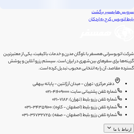
سرویس‌های
مسیر برگشت
بلیط اتوبوس
کرج
به
اردکان
شرکت اتوبوسرانی همسفر با ناوگان مدرن و خدمات باکیفیت، یکی از معتبرترین
گزینه‌ها برای سفرهای بین‌شهری در ایران است. سیستم رزرو آنلاین و پوشش
گسترده مقاصد، آن را به انتخابی محبوب تبدیل کرده است.
دفتر مرکزی: تهران - میدان آرژانتین - پایانه بیهقی
شماره تلفن پشتیبانی سایت: 41609000-021
شماره تلفن رزرو بلیط (تهران): 7182-021
شماره تلفن رزرو بلیط (اصفهان - کاوه): 34359100-031
شماره تلفن رزرو بلیط (اصفهان - صفه): 36732725-031
ارتباط با ما